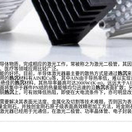
导体物质，完成相应的激光工作，常被称之为激光二极管，其因
、医疗等领域应用比较广泛。
能的好坏。目前，半导体激光器最主要的散热方式是通过
热沉
来
用的
热沉
材料有
AIN
和
Cu
等，其中
AIN
由于导热率低，难以实现
是绝佳的
热沉
材料，其热导率最高可达
2000W/(K·m)
，远远大于
AI
面将集中于器件
PN
结的热量能够均匀迅速的沿
热沉
表面扩散；
铜
热沉
上，可有效降低热阻，即使在大电流条件下，亦可明显改
需要解决其表面光洁度、金属化及切割等技术难题，否则因为表
量金刚石，并独创金刚石原子级表面高效精密加工方法，将金刚
激光器已经用于光通信，在激光二极管、功率晶体管、电子封装