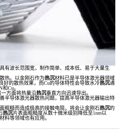
具有波长范围宽，制作简单、成本低、易于大量生
散热。以金刚石作为
热沉
材料已是半导体激光器领域
良好的散热效果，而
Cu
的导体特性会导致水冷
热沉
通
N
和
Cu
。
另一方面将热量沿
热沉
垂直方向迅速导出。
善半导体激光器散热问题，提高半导体激光器输出特
面粗糙而造成极高的接触电阻，将会让金刚石
热沉
的
石
热沉
片表面粗糙度从数十微米级别降低至
1nm
以
材料等领域也有应用。