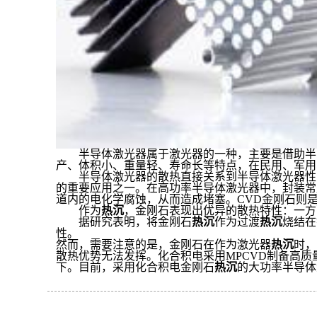
半导体激光器属于激光器的一种，主要是借助半
产、体积小、重量轻、寿命长等特点，在民用、军用
半导体激光器的散热直接关系到半导体激光器性
的重要应用之一。在高功率半导体激光器中，封装常
道内的电化学腐蚀，从而造成堵塞。
CVD
金刚石则
作为
热沉
，金刚石表现出优异的散热特性：一方
据研究表明，将金刚石
热沉
作为过渡
热沉
烧结在
性。
然而，需要注意的是，金刚石在作为激光器
热沉
时，
散热优势无法发挥。化合积电采用
MPCVD
制备高质
下。目前，采用化合积电金刚石
热沉
的大功率半导体