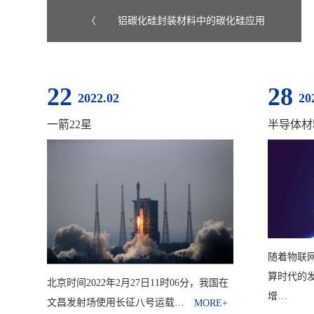
〈
铝碳化硅封装材料中的碳化硅应用
22
28
2022.02
20
一箭22星
半导体材
随着物联
算时代的
北京时间2022年2月27日11时06分，我国在
增…
文昌发射场使用长征八号运载…