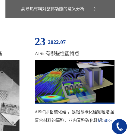
高导热材料对整体功能的意义分析
〉
23
2022.07
备
AlSic有哪些性能特点
AlSiC即铝碳化硅 ，是铝基碳化硅颗粒增强
复合材料的简称，业内又称碳化硅铝…
180-