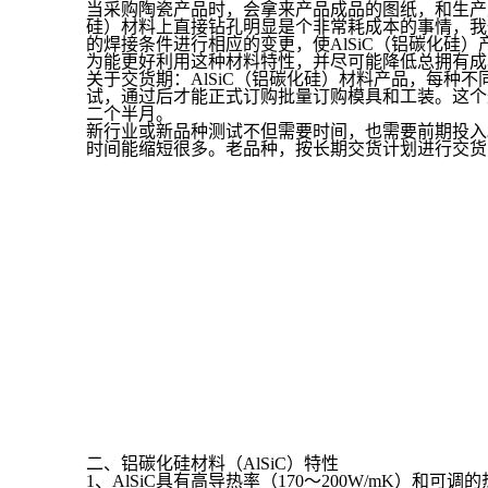
当采购陶瓷产品时，会拿来产品成品的图纸，和生产
硅）材料上直接钻孔明显是个非常耗成本的事情，我
的焊接条件进行相应的变更，使AlSiC（铝碳化硅
为能更好利用这种材料特性，并尽可能降低总拥有成
关于交货期：AlSiC（铝碳化硅）材料产品，每
试，通过后才能正式订购批量订购模具和工装。这个
二个半月。
新行业或新品种测试不但需要时间，也需要前期投入
时间能缩短很多。老品种，按长期交货计划进行交货
二、铝碳化硅材料（AlSiC）特性
1、AlSiC具有高导热率（170～200W/mK）和可