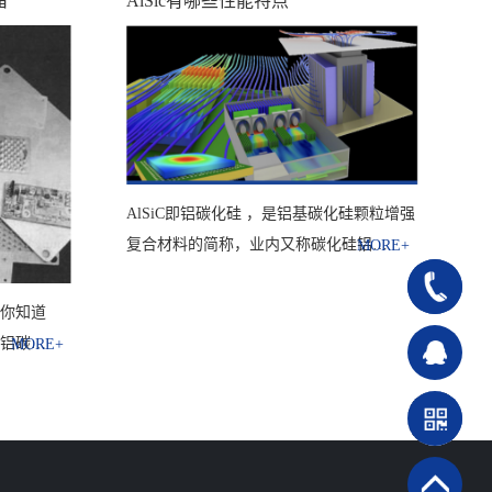
备
AlSic有哪些性能特点
AlSiC即铝碳化硅 ，是铝基碳化硅颗粒增强
复合材料的简称，业内又称碳化硅铝…
180-
，你知道
4953-
 铝碳…
7975