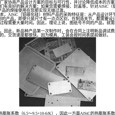
厂家协商产品设计方案的目标与可行性，并讨论降低成本的方案。
们有良好的解决方案；如果您需要焊接、封盖等，针对AlSiC
）产品的焊接使用在您那实现无缝过渡。
本，AlSiC（铝碳化硅）材料产品的采购特征是：从产品设计
种不同的产品，即使只是尺寸有一点点区别，在制造关节，都需要
过程需要大量时间。因此，理论上说，图纸号不同的产品，就需
。因此，新品种产品第一次制作时，会在合同上注明新品调试费
的，交货速度都很快。因为模具、工装会按时间表提前做好。
调的热膨胀系数（6.5～9.5×10-6/K），因此一方面AlSiC