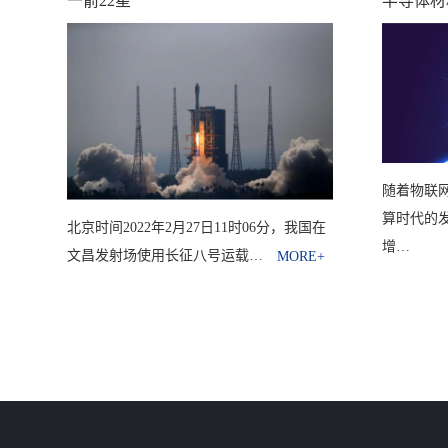
一箭22星
半导体材
随着物联
算时代的
北京时间2022年2月27日11时06分，我国在
增…
文昌发射场使用长征八号运载…