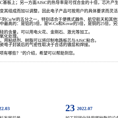
SiC基板上；另一方面AlSiC的热导率是可伐合金的十倍，芯片
通过改变其组成而加以调整，因此电子产品可按用户的具体要求而灵
多，还不到Cu/W的五分之一，特别适合于便携式器件、航空航天和
中最高的：是铝的3倍，是W-Cu和Kovar的5倍，是铜的25倍，
碳化硅的含量，可以用电火花、金刚石、激光等加工。
极氧化处理。
上，用粘结剂、树脂可以将印制电路板芯与AlSiC粘合。
或陶瓷电子封装后的气密性取决于合适的镀层和焊接。
事项有哪些？”的介绍，希望可以帮助到您。
23
22.03
2022.07