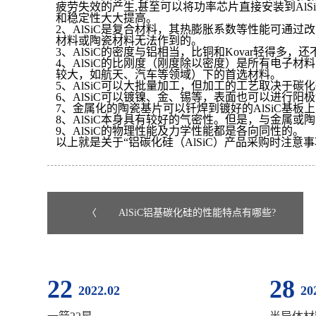
疲劳失效的产生,甚至可以将功率芯片直接安装到Al
和稳定性大大提高。
2、AlSiC是复合材料，其热膨胀系数等性能可
材料或陶瓷材料无法作到的。
3、AlSiC的密度与铝相当，比铜和Kovar轻得
4、AlSiC的比刚度（刚度除以密度）是所有电子材料
较大，如航天、汽车等领域）下的首选材料。
5、AlSiC可以大批量加工，但加工的工艺取决于
6、AlSiC可以镀镍、金、锡等，表面也可以进行阳
7、金属化的陶瓷基片可以钎焊到镀好的AlSiC基板
8、AlSiC本身具有较好的气密性。但是，与金属
9、AlSiC的物理性能及力学性能都是各向同性的。
以上就是关于“铝碳化硅（AlSiC）产品采购时注意
〈
AlSiC铝基碳化硅的性能特点有哪些?
22
28
2022.02
20